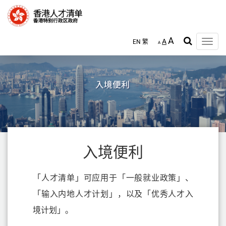
跳
至
主
内
A
A
EN
繁
容
Toggle
A
naviga
入境便利
「人才清单」可应用于「一般就业政策」、
「输入内地人才计划」，以及「优秀人才入
境计划」。