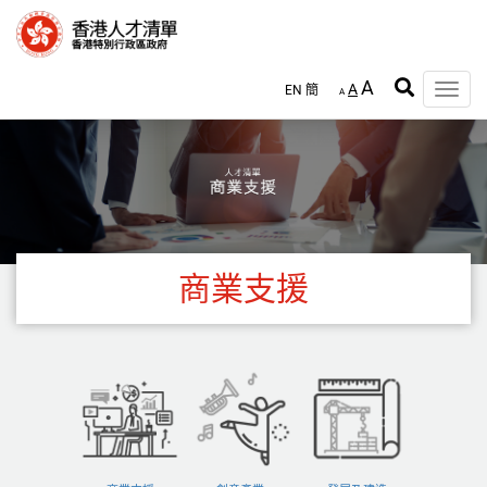
跳
至
主
內
A
A
EN
簡
容
Toggle
A
naviga
商業支援