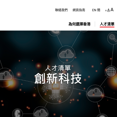
跳
至
A
A
聯絡我們
網頁指南
EN
簡
A
主
內
容
為何選擇香港
人才清單