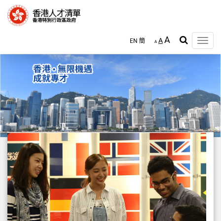
跳
至
主
內
A
A
EN
簡
容
Toggle
A
naviga