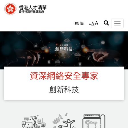
跳
至
主
內
A
A
EN
簡
容
Toggle
A
naviga
資深網絡安全專家
創新科技