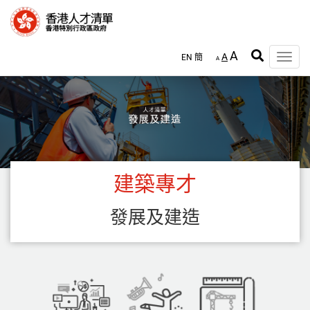
跳
至
主
內
A
A
EN
簡
容
Toggle
A
naviga
建築專才
發展及建造