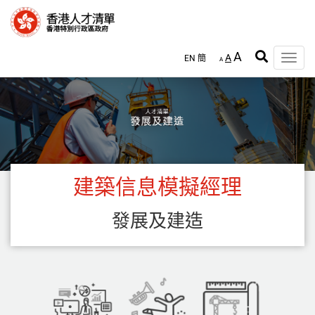
跳
至
主
內
A
A
EN
簡
容
Toggle
A
naviga
建築信息模擬經理
發展及建造