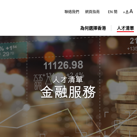
跳
至
A
A
聯絡我們
網頁指南
EN
簡
A
主
內
容
為何選擇香港
人才清單