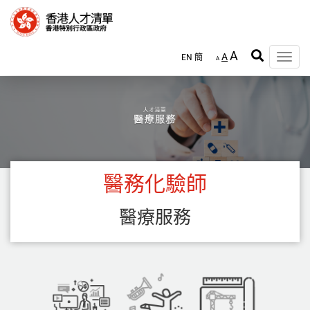
跳
至
主
內
A
A
EN
簡
容
Toggle
A
naviga
醫務化驗師
醫療服務