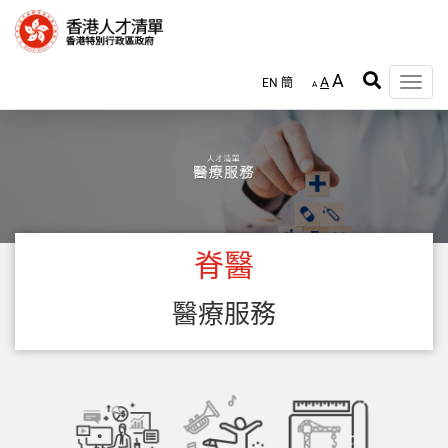
跳
至
主
內
A
A
EN
簡
容
Toggle
A
naviga
脊醫
醫療服務