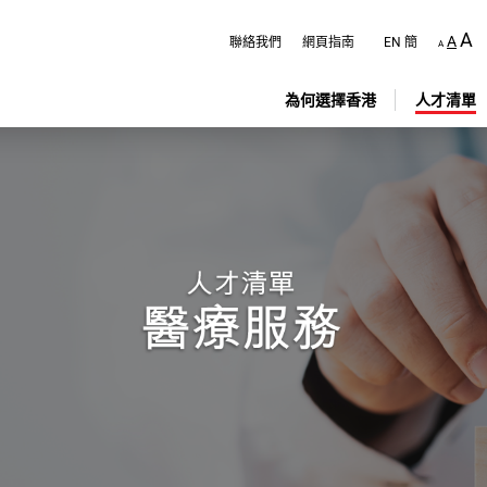
跳
至
A
A
聯絡我們
網頁指南
EN
簡
A
主
內
容
為何選擇香港
人才清單