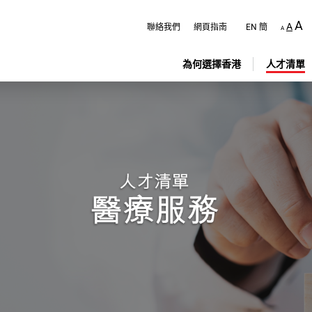
跳
至
A
A
聯絡我們
網頁指南
EN
簡
A
主
內
容
為何選擇香港
人才清單