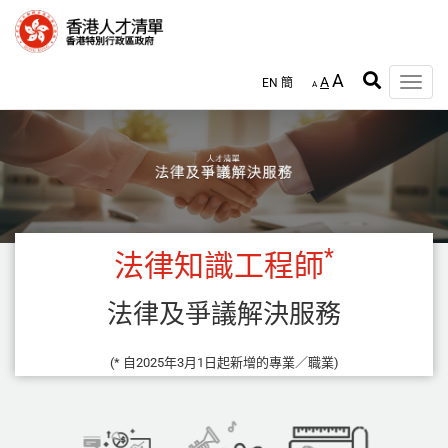
跳
至
主
內
A
A
EN
簡
容
Toggle
A
naviga
*
法律知識工程師
法律及爭議解決服務
(* 自2025年3月1日起新增的專業／職業)