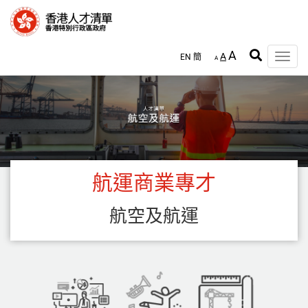
Skip
to
main
content
A
A
EN
簡
Toggle
A
naviga
航運商業專才
航空及航運